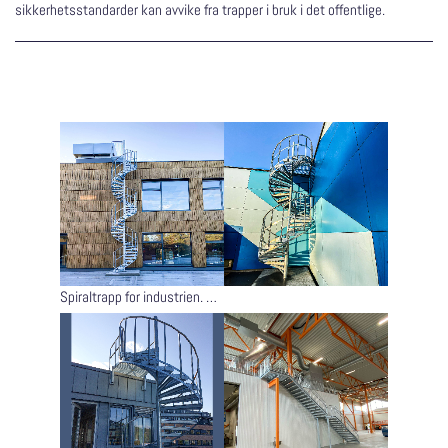
sikkerhetsstandarder kan avvike fra trapper i bruk i det offentlige.
Spiraltrapp for industrien. Med begrenset adgang kreves ikke barnesikret rekkverk.