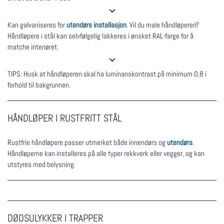

Kan galvaniseres for
utendørs installasjon
. Vil du male håndløperen?
Håndløpere i stål kan selvfølgelig lakkeres i ønsket RAL-farge for å
matche interiøret.

TIPS: Husk at håndløperen skal ha luminanskontrast på minimum 0,8 i
forhold til bakgrunnen.
HÅNDLØPER I RUSTFRITT STÅL
Rustfrie håndløpere passer utmerket både innendørs og
utendørs
.
Håndløperne kan installeres på alle typer rekkverk eller vegger, og kan
utstyres med belysning.
DØDSULYKKER I TRAPPER