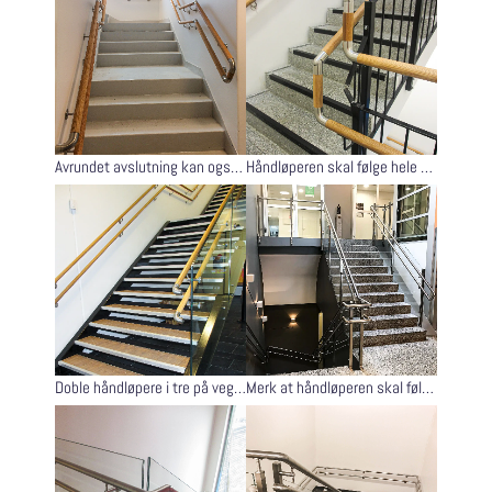
Avrundet avslutning kan også løses ved at håndløpere i to høyder kan sammenføyes, slik som her.
Håndløperen skal følge hele trappeløpet, slik som her.
Doble håndløpere i tre på vegg og på glassrekkverk.
Merk at håndløperen skal følge hele trappeløpet for å unngå å hekte seg enden.