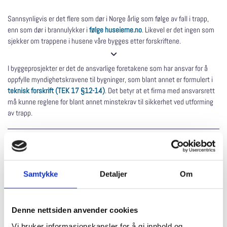
Sannsynligvis er det flere som dør i Norge årlig som følge av fall i trapp,
enn som dør i brannulykker i
følge huseierne.no
. Likevel er det ingen som
sjekker om trappene i husene våre bygges etter forskriftene.

I byggeprosjekter er det de ansvarlige foretakene som har ansvar for å
oppfylle myndighetskravene til bygninger, som blant annet er formulert i
teknisk forskrift (TEK 17 §12-14)
. Det betyr at et firma med ansvarsrett
må kunne reglene for blant annet minstekrav til sikkerhet ved utforming
av trapp.
VÅR JOBB – DERES SIKKERHET
Alle håndløpere vi installerer oppfyller gjeldende sikkerhetsstandarder og
Samtykke
Detaljer
Om
tekniske forskrifter. Når du bestiller trapp med rekkverk og håndløper
gjennom oss, er du sikker på at trappen er trygg å bruke, og at den er
tilpasset forventet ferdsel (som for eksempel rømning ved brann eller
Denne nettsiden anvender cookies
barnesikret).
Vi bruker informasjonskapsler for å gi innhold og