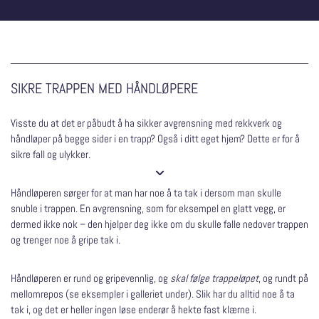
SIKRE TRAPPEN MED HÅNDLØPERE
Visste du at det er påbudt å ha sikker avgrensning med rekkverk og
håndløper på begge sider i en trapp? Også i ditt eget hjem? Dette er for å
sikre fall og ulykker.

Håndløperen sørger for at man har noe å ta tak i dersom man skulle
snuble i trappen. En avgrensning, som for eksempel en glatt vegg, er
dermed ikke nok – den hjelper deg ikke om du skulle falle nedover trappen
og trenger noe å gripe tak i.
Håndløperen er rund og gripevennlig, og
skal følge trappeløpet
, og rundt på
mellomrepos (se eksempler i galleriet under). Slik har du alltid noe å ta
tak i, og det er heller ingen løse enderør å hekte fast klærne i.