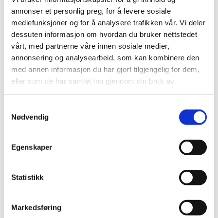

annonser et personlig preg, for å levere sosiale
Vi leverer håndløpere direkte fra fabrikken til våre partnere, og hjelper deg
mediefunksjoner og for å analysere trafikken vår. Vi deler
til et estetisk og profesjonelt resultat, tilpasset ditt prosjekt!
Ta kontakt i
dessuten informasjon om hvordan du bruker nettstedet
dag.
vårt, med partnerne våre innen sosiale medier,
annonsering og analysearbeid, som kan kombinere den
BILDEGALLERI
med annen informasjon du har gjort tilgjengelig for dem,
eller som de har samlet inn gjennom din bruk av

tjenestene deres.
Samtykkevalg
Nødvendig
Egenskaper
Statistikk
Markedsføring
Doble håndløpere montert på vegg og rekkverk.
Merk at håndløperen skal følge hele trappeløpet for å unngå å hekte seg enden.