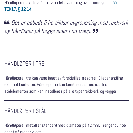
Håndløperen skal også ha avrundet avslutning av samme grunn,
se
TEK17, § 12-14
.
Det er påbudt å ha sikker avgrensning med rekkverk

og håndløper på begge sider i en trapp.

HÅNDLØPER I TRE
Håndløpere i tre kan være laget av forskjellige tresorter. Oljebehandling
øker holdbarheten. Håndløperne kan kombineres med rustfrie
stålelementer som kan installeres på alle typer rekkverk og vegger.
HÅNDLØPER I STÅL
Håndløpere i metall er standard med diameter på 42 mm. Trenger du noe
annet så ordner vi det.