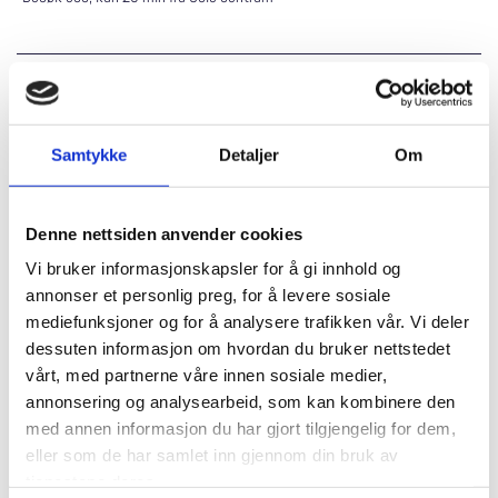
Mandag - Fredag
08:00 - 16:00
Samtykke
Detaljer
Om
Send oss en forespørsel
Denne nettsiden anvender cookies
Ta kontakt for et uforpliktende pristilbud
Vi bruker informasjonskapsler for å gi innhold og
Send oss gjerne;
annonser et personlig preg, for å levere sosiale
mediefunksjoner og for å analysere trafikken vår. Vi deler
Total lengde (ca. mål i meter)
dessuten informasjon om hvordan du bruker nettstedet
Antall trinn samt dybde og bredde på trinn i trapp
vårt, med partnerne våre innen sosiale medier,
Underlag for innfesting (eks betong, skifer etc).
annonsering og analysearbeid, som kan kombinere den
Finnes det varmekabler som må hensyntas?
med annen informasjon du har gjort tilgjengelig for dem,
eller som de har samlet inn gjennom din bruk av
Gjerne bilder av monteringsstedet med en enkel skisse, evt.
referansebilder.
tjenestene deres.