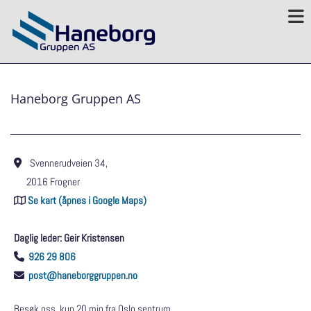
Haneborg Gruppen AS
Svennerudveien 34,

2016 Frogner
Se kart (åpnes i Google Maps)

Daglig leder: Geir Kristensen
926 29 806

post@haneborggruppen.no

Besøk oss, kun 20 min fra Oslo sentrum