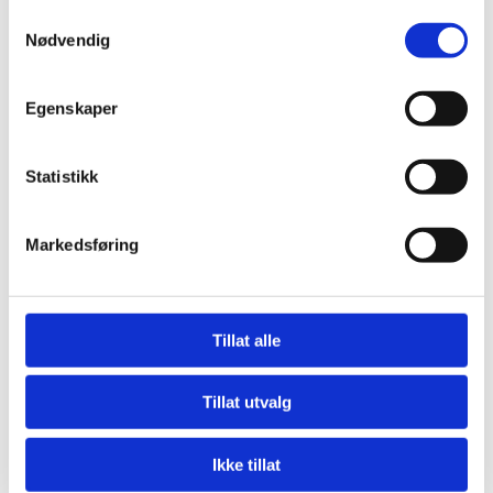
Monteringsadresse
Samtykkevalg
Nødvendig
Egenskaper
Statistikk
Markedsføring
Tillat alle
Tillat utvalg
Last opp bilder
Ikke tillat
Velg fil
Ingen fil valgt